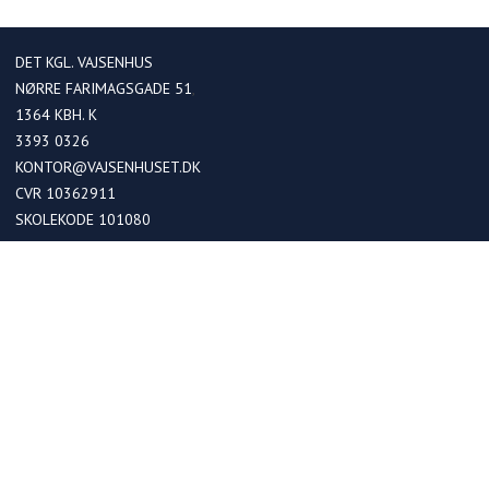
DET KGL. VAJSENHUS
NØRRE FARIMAGSGADE 51
1364
KBH. K
3393 0326
KONTOR@VAJSENHUSET.DK
CVR 10362911
SKOLEKODE 101080
OPTAGELSE
Optagelse i kommende 0. klasser
Optagelse ved skoleskift
Betaling
FRIPLADSER