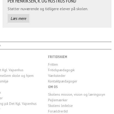
PER HENRIKSEN, R. OG HUSTRUS FOND
Støtter nuværende og tidligere elever på skolen.
Læs mere
0
FRITIDSHJEM
Fritten
t Kgl. Vajsenhus
Fritidspædagogik
mellem skole og hjem
Værksteder
smiljø
Kontaktpædagoger
OM OS
n
Skolens mission, vision og læringssyn
er
Pejlemærker
g på Det Kgl. Vajsenhus
Skolens ledelse
r
Forældreråd