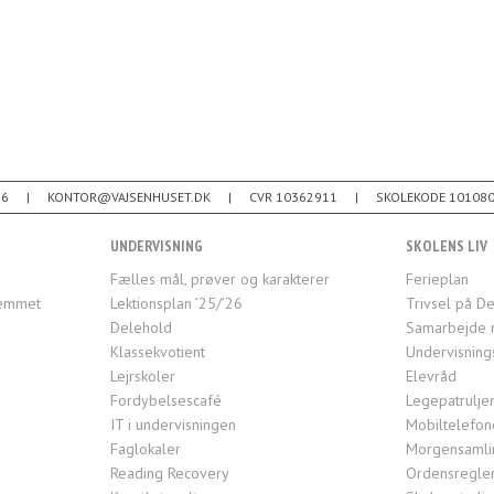
26
KONTOR@VAJSENHUSET.DK
CVR 10362911
SKOLEKODE 10108
UNDERVISNING
SKOLENS LIV
Fælles mål, prøver og karakterer
Ferieplan
jemmet
Lektionsplan ’25/’26
Trivsel på De
Delehold
Samarbejde 
Klassekvotient
Undervisning
Lejrskoler
Elevråd
Fordybelsescafé
Legepatrulje
IT i undervisningen
Mobiltelefon
Faglokaler
Morgensamlin
Reading Recovery
Ordensregle