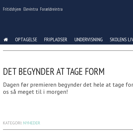
Gå
til
Fritidshjem
Elevintra
Forældreintra
indhold
OPTAGELSE
FRIPLADSER
UNDERVISNING
SKOLENS LI
DET BEGYNDER AT TAGE FORM
Dagen før premieren begynder det hele at tage for
os så meget til i morgen!
KATEGORI:
NYHEDER