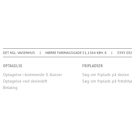
DET KGL. VAJSENHUS
NØRRE FARIMAGSGADE 51
1364
KBH. K
3393 03
OPTAGELSE
FRIPLADSER
Optagelse i kommende 0. klasser
Søg om friplads på skolen
Optagelse ved skoleskift
Søg om friplads på fritidsh
Betaling