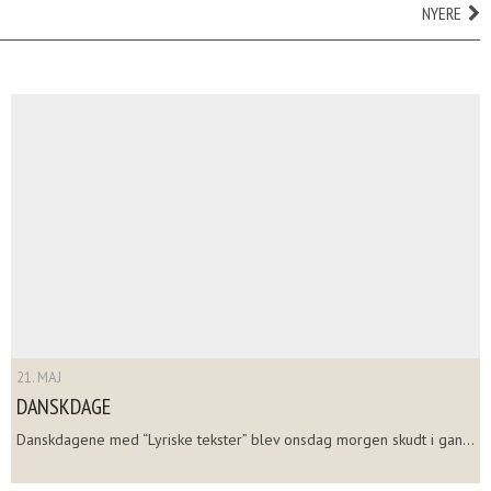
NYERE
21. MAJ
DANSKDAGE
Danskdagene med “Lyriske tekster” blev onsdag morgen skudt i gan...