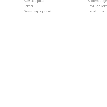
Kunstkatapulten
Skolepatrulj
Lektier
Frivillige le
Svømning og idræt
Feriekoloni