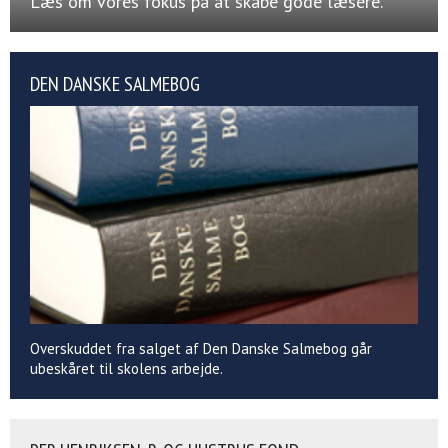
Læs om vores fokus på at skabe gode læsere.
DEN DANSKE SALMEBOG
Overskuddet fra salget af Den Danske Salmebog går
ubeskåret til skolens arbejde.