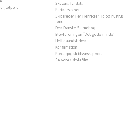
en
Skolens fundats
ktiehjælpere
Partnerskaber
Skibsreder Per Henriksen, R. og hustrus
fond
Den Danske Salmebog
Elevforeningen “Det gode minde”
Helligaandskirken
Konfirmation
Pædagogisk tilsynsrapport
Se vores skolefilm