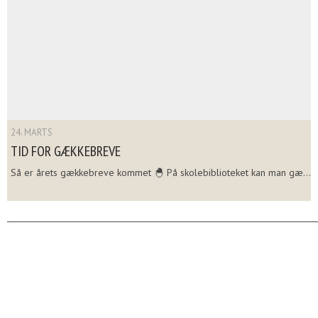
24. MARTS
TID FOR GÆKKEBREVE
Så er årets gækkebreve kommet 🐣 På skolebiblioteket kan man gæ...