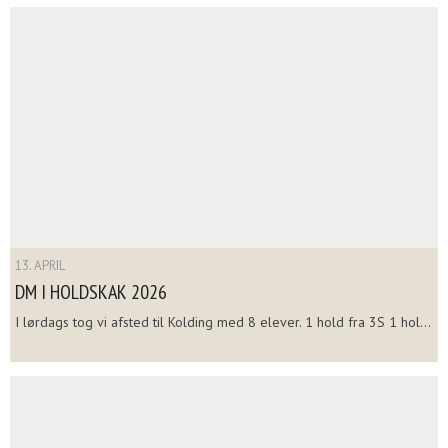
13. APRIL
DM I HOLDSKAK 2026
I lørdags tog vi afsted til Kolding med 8 elever. 1 hold fra 3S 1 hol...