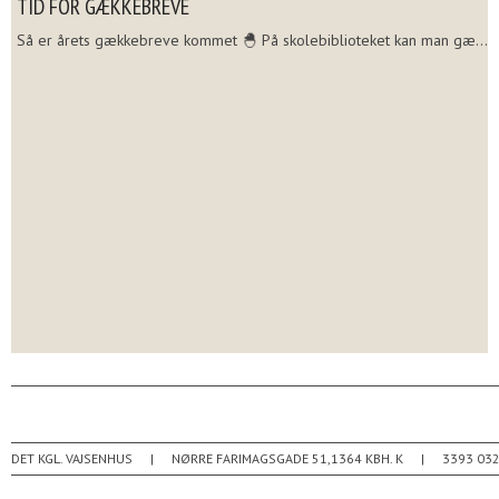
TID FOR GÆKKEBREVE
Så er årets gækkebreve kommet 🐣 På skolebiblioteket kan man gæ...
DET KGL. VAJSENHUS
NØRRE FARIMAGSGADE 51
1364
KBH. K
3393 03