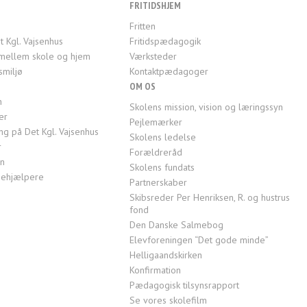
FRITIDSHJEM
Fritten
t Kgl. Vajsenhus
Fritidspædagogik
mellem skole og hjem
Værksteder
smiljø
Kontaktpædagoger
OM OS
n
Skolens mission, vision og læringssyn
er
Pejlemærker
g på Det Kgl. Vajsenhus
Skolens ledelse
r
Forældreråd
en
Skolens fundats
ktiehjælpere
Partnerskaber
Skibsreder Per Henriksen, R. og hustrus
fond
Den Danske Salmebog
Elevforeningen “Det gode minde”
Helligaandskirken
Konfirmation
Pædagogisk tilsynsrapport
Se vores skolefilm