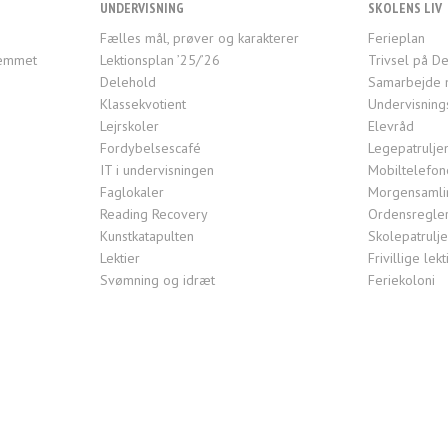
UNDERVISNING
SKOLENS LIV
Fælles mål, prøver og karakterer
Ferieplan
jemmet
Lektionsplan ’25/’26
Trivsel på De
Delehold
Samarbejde 
Klassekvotient
Undervisning
Lejrskoler
Elevråd
Fordybelsescafé
Legepatrulje
IT i undervisningen
Mobiltelefon
Faglokaler
Morgensamlin
Reading Recovery
Ordensregle
Kunstkatapulten
Skolepatrulj
Lektier
Frivillige le
Svømning og idræt
Feriekoloni