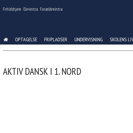
Gå
til
Fritidshjem
Elevintra
Forældreintra
indhold
OPTAGELSE
FRIPLADSER
UNDERVISNING
SKOLENS LI
AKTIV DANSK I 1. NORD