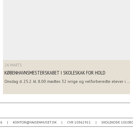
24. MARTS
KØBENHAVNSMESTERSKABET I SKOLESKAK FOR HOLD
Onsdag d. 25.2. kl. 8.00 mødtes 32 ivrige og velforberedte elever i ...
26
KONTOR@VAJSENHUSET.DK
CVR 10362911
SKOLEKODE 10108