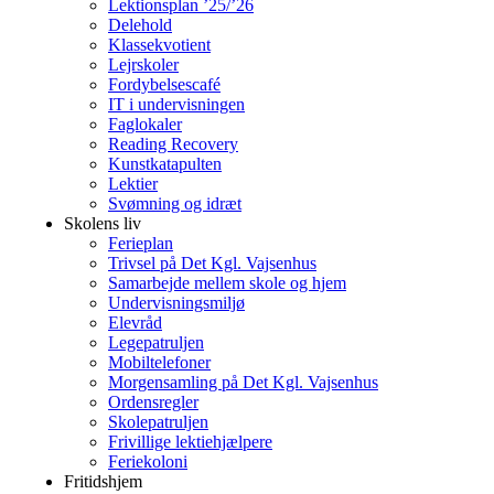
Lektionsplan ’25/’26
Delehold
Klassekvotient
Lejrskoler
Fordybelsescafé
IT i undervisningen
Faglokaler
Reading Recovery
Kunstkatapulten
Lektier
Svømning og idræt
Skolens liv
Ferieplan
Trivsel på Det Kgl. Vajsenhus
Samarbejde mellem skole og hjem
Undervisningsmiljø
Elevråd
Legepatruljen
Mobiltelefoner
Morgensamling på Det Kgl. Vajsenhus
Ordensregler
Skolepatruljen
Frivillige lektiehjælpere
Feriekoloni
Fritidshjem