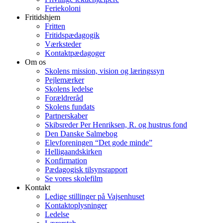
Feriekoloni
Fritidshjem
Fritten
Fritidspædagogik
Værksteder
Kontaktpædagoger
Om os
Skolens mission, vision og læringssyn
Pejlemærker
Skolens ledelse
Forældreråd
Skolens fundats
Partnerskaber
Skibsreder Per Henriksen, R. og hustrus fond
Den Danske Salmebog
Elevforeningen “Det gode minde”
Helligaandskirken
Konfirmation
Pædagogisk tilsynsrapport
Se vores skolefilm
Kontakt
Ledige stillinger på Vajsenhuset
Kontaktoplysninger
Ledelse