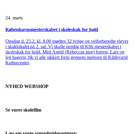
24. marts
Københavnsmesterskabet i skoleskak for hold
Onsdag d. 25.2. kl. 8.00 mødtes 32 ivrige og velforberedte elever
i skaklokalet på 2. sal. Vi skulle nemlig til Kbh mesterskabet i
skoleskak for hold. Med Astrid (Rebeccas mor) forrest, Lars og
jeg bagerst, fik vi alle sikkert frem gennem metroen til Kildevæld
Kulturcenter,
NYHED WEBSHOP
Se vores skolefilm
Læs om vores samarbejdspartnere: