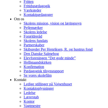
Fritten
Fritidspædagogik
Værksteder
Kontaktpædagoger
Om os
Skolens mission, vision og læringssyn
Pejlemærker
Skolens ledelse
Forældreråd
Skolens fundats
Partnerskaber
Skibsreder Per Henriksen, R. og hustrus fond
Den Danske Salmebog
Elevforeningen “Det gode minde”
Helligaandskirken
Konfirmation
Pædagogisk tilsynsrapport
Se vores skolefilm
Kontakt
Ledige stillinger på Vajsenhuset
Kontaktoplysninger
Ledelse
Lærerstab
Kontor
Vagtmestre