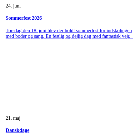
24. juni
Sommerfest 2026
Torsdag den 18. juni blev der holdt sommerfest for indskolingen
med boder og sang. En festlig og dejlig dag med fantastisk vejr.
21. maj
Danskdage