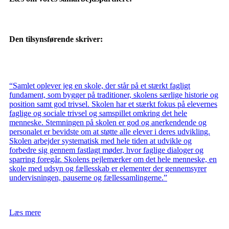
Den tilsynsførende skriver:
“Samlet oplever jeg en skole, der står på et stærkt fagligt
fundament, som bygger på traditioner, skolens særlige historie og
position samt god trivsel. Skolen har et stærkt fokus på elevernes
faglige og sociale trivsel og samspillet omkring det hele
menneske. Stemningen på skolen er god og anerkendende og
personalet er bevidste om at støtte alle elever i deres udvikling.
Skolen arbejder systematisk med hele tiden at udvikle og
forbedre sig gennem fastlagt møder, hvor faglige dialoger og
sparring foregår. Skolens pejlemærker om det hele menneske, en
skole med udsyn og fællesskab er elementer der gennemsyrer
undervisningen, pauserne og fællessamlingerne.”
Læs mere