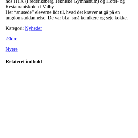
hos HTX (Frederiksberg Tekniske Gymnasium) og Hotel- og
Restaurantskolen i Valby.
Her “snusede” eleverne lidt til, hvad det kræver at gå på en
ungdomsuddannelse. De var bl.a. små kemikere og seje kokke.
Kategori:
Nyheder
Ældre
Nyere
Relateret indhold