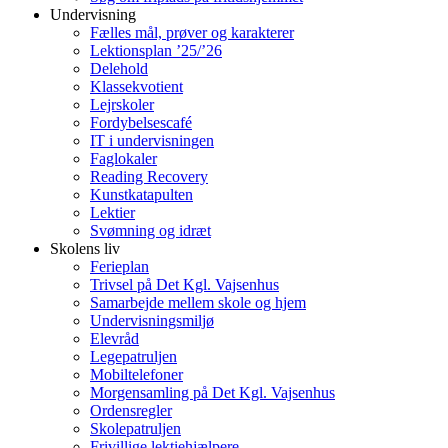
Undervisning
Fælles mål, prøver og karakterer
Lektionsplan ’25/’26
Delehold
Klassekvotient
Lejrskoler
Fordybelsescafé
IT i undervisningen
Faglokaler
Reading Recovery
Kunstkatapulten
Lektier
Svømning og idræt
Skolens liv
Ferieplan
Trivsel på Det Kgl. Vajsenhus
Samarbejde mellem skole og hjem
Undervisningsmiljø
Elevråd
Legepatruljen
Mobiltelefoner
Morgensamling på Det Kgl. Vajsenhus
Ordensregler
Skolepatruljen
Frivillige lektiehjælpere