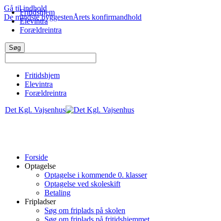
Gå til indhold
Fritidshjem
De mindste byggesten
Årets konfirmandhold
Elevintra
Forældreintra
Fritidshjem
Elevintra
Forældreintra
Det Kgl. Vajsenhus
Forside
Optagelse
Optagelse i kommende 0. klasser
Optagelse ved skoleskift
Betaling
Fripladser
Søg om friplads på skolen
Søg om friplads på fritidshjemmet