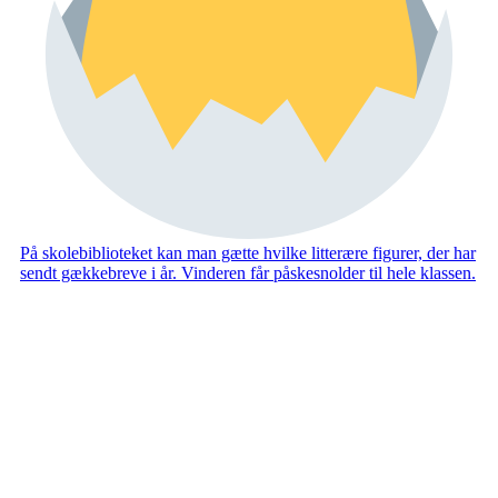
På skolebiblioteket kan man gætte hvilke litterære figurer, der har
sendt gækkebreve i år. Vinderen får påskesnolder til hele klassen.