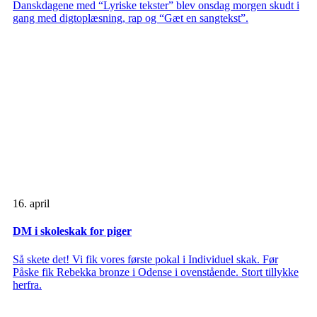
Danskdagene med “Lyriske tekster” blev onsdag morgen skudt i
gang med digtoplæsning, rap og “Gæt en sangtekst”.
16. april
DM i skoleskak for piger
Så skete det! Vi fik vores første pokal i Individuel skak. Før
Påske fik Rebekka bronze i Odense i ovenstående. Stort tillykke
herfra.