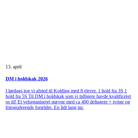
13. april
DM i holdskak 2026
I lørdags tog vi afsted til Kolding med 8 elever. 1 hold fra 3S 1
hold fra 5S Til DM i holdskak som vi tidligere havde kvalificeret
os til! Et velorganiseret stævne med ca 400 deltagere + ivrige og
fotograferende forældre. En lidt lang tur.