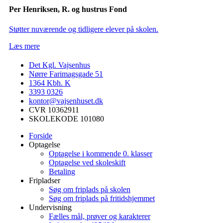
Per Henriksen, R. og hustrus Fond
Støtter nuværende og tidligere elever på skolen.
Læs mere
Det Kgl. Vajsenhus
Nørre Farimagsgade 51
1364
Kbh. K
3393 0326
kontor@vajsenhuset.dk
CVR 10362911
SKOLEKODE 101080
Forside
Optagelse
Optagelse i kommende 0. klasser
Optagelse ved skoleskift
Betaling
Fripladser
Søg om friplads på skolen
Søg om friplads på fritidshjemmet
Undervisning
Fælles mål, prøver og karakterer