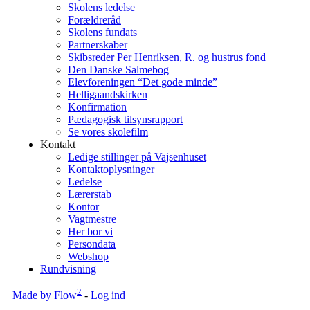
Skolens ledelse
Forældreråd
Skolens fundats
Partnerskaber
Skibsreder Per Henriksen, R. og hustrus fond
Den Danske Salmebog
Elevforeningen “Det gode minde”
Helligaandskirken
Konfirmation
Pædagogisk tilsynsrapport
Se vores skolefilm
Kontakt
Ledige stillinger på Vajsenhuset
Kontaktoplysninger
Ledelse
Lærerstab
Kontor
Vagtmestre
Her bor vi
Persondata
Webshop
Rundvisning
2
Made by Flow
-
Log ind