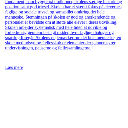
fundament, som bygger på traditioner, skolens særlige historie og
position samt god trivsel. Skolen har et stærkt fokus på elevernes
faglige og sociale trivsel og samspillet omkring det hele
menneske. Stemningen på skolen er god og anerkendende og
personalet er bevidste om at støtte alle elever i deres udvikling.
Skolen arbejder systematisk med hele tiden at udvikle og
forbedre sig gennem fastlagt møder, hvor faglige dialoger og
sparring foregår. Skolens pejlemærker om det hele menneske, en
skole med udsyn og fællesskab er elementer der gennemsyrer
undervisningen, pauserne og fællessamlingerne.”
Læs mere