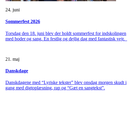
24. juni
Sommerfest 2026
Torsdag den 18. juni blev der holdt sommerfest for indskolingen
med boder og sang. En festlig og dejlig dag med fantastisk vejr.
21. maj
Danskdage
Danskdagene med “Lyriske tekster” blev onsdag morgen skudt i
gang med digtoplæsning, rap og “Gæt en sangtekst”.