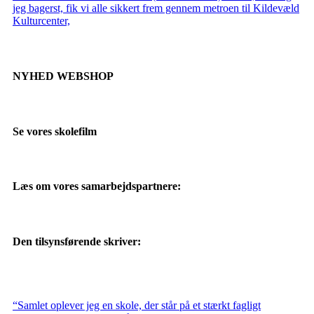
jeg bagerst, fik vi alle sikkert frem gennem metroen til Kildevæld
Kulturcenter,
NYHED WEBSHOP
Se vores skolefilm
Læs om vores samarbejdspartnere:
Den tilsynsførende skriver:
“Samlet oplever jeg en skole, der står på et stærkt fagligt