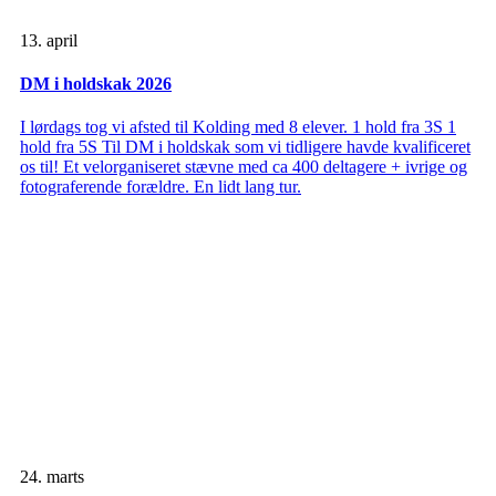
13. april
DM i holdskak 2026
I lørdags tog vi afsted til Kolding med 8 elever. 1 hold fra 3S 1
hold fra 5S Til DM i holdskak som vi tidligere havde kvalificeret
os til! Et velorganiseret stævne med ca 400 deltagere + ivrige og
fotograferende forældre. En lidt lang tur.
24. marts