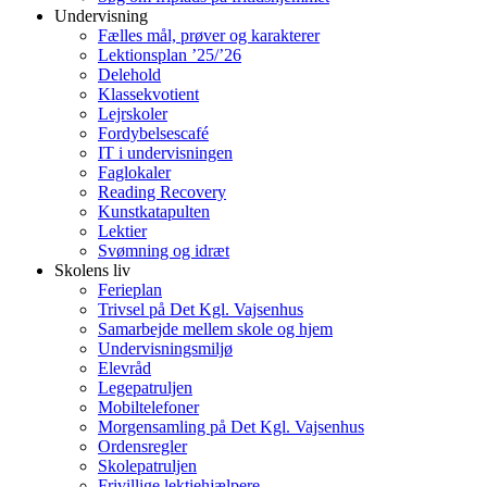
Undervisning
Fælles mål, prøver og karakterer
Lektionsplan ’25/’26
Delehold
Klassekvotient
Lejrskoler
Fordybelsescafé
IT i undervisningen
Faglokaler
Reading Recovery
Kunstkatapulten
Lektier
Svømning og idræt
Skolens liv
Ferieplan
Trivsel på Det Kgl. Vajsenhus
Samarbejde mellem skole og hjem
Undervisningsmiljø
Elevråd
Legepatruljen
Mobiltelefoner
Morgensamling på Det Kgl. Vajsenhus
Ordensregler
Skolepatruljen
Frivillige lektiehjælpere