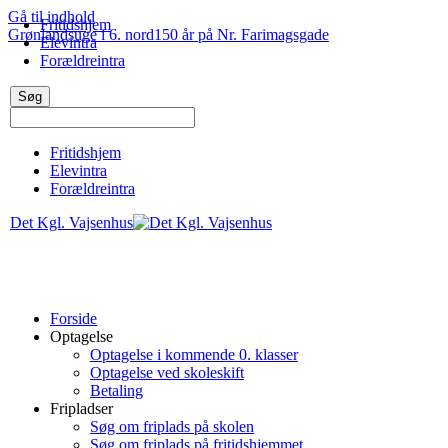
Gå til indhold
Fritidshjem
Grønlandsuge i 6. nord
150 år på Nr. Farimagsgade
Elevintra
Forældreintra
Fritidshjem
Elevintra
Forældreintra
Det Kgl. Vajsenhus
Forside
Optagelse
Optagelse i kommende 0. klasser
Optagelse ved skoleskift
Betaling
Fripladser
Søg om friplads på skolen
Søg om friplads på fritidshjemmet