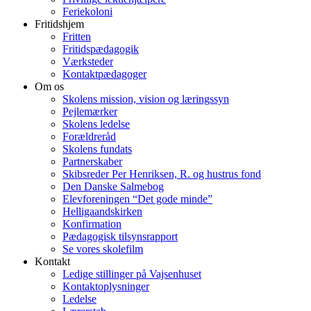
Feriekoloni
Fritidshjem
Fritten
Fritidspædagogik
Værksteder
Kontaktpædagoger
Om os
Skolens mission, vision og læringssyn
Pejlemærker
Skolens ledelse
Forældreråd
Skolens fundats
Partnerskaber
Skibsreder Per Henriksen, R. og hustrus fond
Den Danske Salmebog
Elevforeningen “Det gode minde”
Helligaandskirken
Konfirmation
Pædagogisk tilsynsrapport
Se vores skolefilm
Kontakt
Ledige stillinger på Vajsenhuset
Kontaktoplysninger
Ledelse