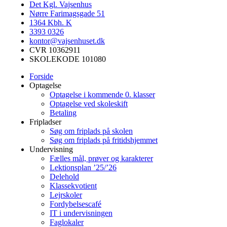
Det Kgl. Vajsenhus
Nørre Farimagsgade 51
1364
Kbh. K
3393 0326
kontor@vajsenhuset.dk
CVR 10362911
SKOLEKODE 101080
Forside
Optagelse
Optagelse i kommende 0. klasser
Optagelse ved skoleskift
Betaling
Fripladser
Søg om friplads på skolen
Søg om friplads på fritidshjemmet
Undervisning
Fælles mål, prøver og karakterer
Lektionsplan ’25/’26
Delehold
Klassekvotient
Lejrskoler
Fordybelsescafé
IT i undervisningen
Faglokaler