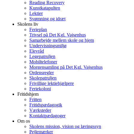
Reading Recovery
Kunstkatapulten
Lektier
Svømning og idræt
Skolens liv
Ferieplan
Trivsel på Det Kgl. Vajsenhus
Samarbejde mellem skole og hjem
Undervisningsmiljø
Elevråd
Legepatruljen
Mobiltelefoner
Morgensamling på Det Kgl. Vajsenhus
Ordensregler
Skolepatruljen
Frivillige lektiehjælpere
Feriekoloni
Fritidshjem
Fritten
Fritidspædagogik
Værksteder
Kontaktpædagoger
Om os
Skolens mission, vision og læringssyn
Pejlemærker