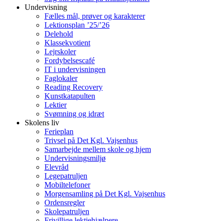
Undervisning
Fælles mål, prøver og karakterer
Lektionsplan ’25/’26
Delehold
Klassekvotient
Lejrskoler
Fordybelsescafé
IT i undervisningen
Faglokaler
Reading Recovery
Kunstkatapulten
Lektier
Svømning og idræt
Skolens liv
Ferieplan
Trivsel på Det Kgl. Vajsenhus
Samarbejde mellem skole og hjem
Undervisningsmiljø
Elevråd
Legepatruljen
Mobiltelefoner
Morgensamling på Det Kgl. Vajsenhus
Ordensregler
Skolepatruljen
Frivillige lektiehjælpere