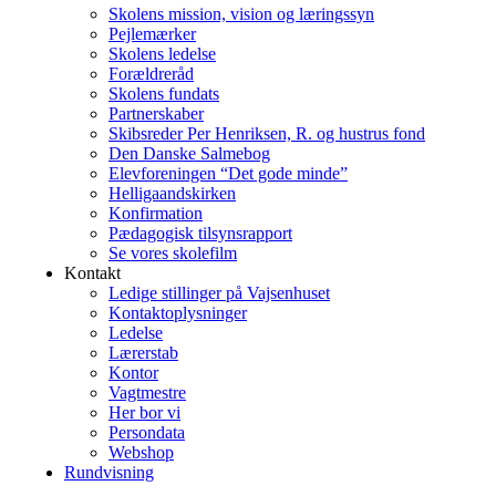
Skolens mission, vision og læringssyn
Pejlemærker
Skolens ledelse
Forældreråd
Skolens fundats
Partnerskaber
Skibsreder Per Henriksen, R. og hustrus fond
Den Danske Salmebog
Elevforeningen “Det gode minde”
Helligaandskirken
Konfirmation
Pædagogisk tilsynsrapport
Se vores skolefilm
Kontakt
Ledige stillinger på Vajsenhuset
Kontaktoplysninger
Ledelse
Lærerstab
Kontor
Vagtmestre
Her bor vi
Persondata
Webshop
Rundvisning