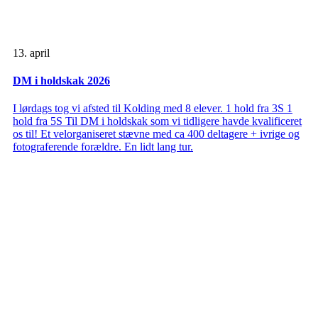
13. april
DM i holdskak 2026
I lørdags tog vi afsted til Kolding med 8 elever. 1 hold fra 3S 1
hold fra 5S Til DM i holdskak som vi tidligere havde kvalificeret
os til! Et velorganiseret stævne med ca 400 deltagere + ivrige og
fotograferende forældre. En lidt lang tur.