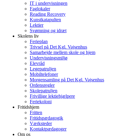
IT i undervisningen
Faglokaler
Reading Recovery
Kunstkatapulten
Lektier
Svømning og idræt
Skolens liv
Ferieplan
Trivsel på Det Kgl. Vajsenhus
Samarbejde mellem skole og hjem
Undervisningsmiljø
Elevråd
Legepatruljen
Mobiltelefoner
Morgensamling på Det Kgl. Vajsenhus
Ordensregler
Skolepatruljen
Frivillige lektiehjælpere
Feriekoloni
Fritidshjem
Fritten
Fritidspædagogik
Værksteder
Kontaktpædagoger
Om os