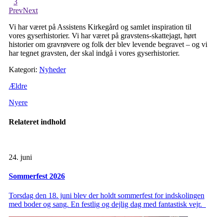
3
Prev
Next
Vi har været på Assistens Kirkegård og samlet inspiration til
vores gyserhistorier. Vi har været på gravstens-skattejagt, hørt
historier om gravrøvere og folk der blev levende begravet – og vi
har tegnet gravsten, der skal indgå i vores gyserhistorier.
Kategori:
Nyheder
Ældre
Nyere
Relateret indhold
24. juni
Sommerfest 2026
Torsdag den 18. juni blev der holdt sommerfest for indskolingen
med boder og sang. En festlig og dejlig dag med fantastisk vejr.