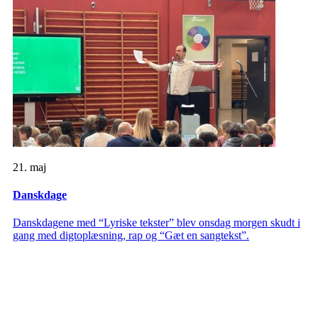
21. maj
Danskdage
Danskdagene med “Lyriske tekster” blev onsdag morgen skudt i
gang med digtoplæsning, rap og “Gæt en sangtekst”.