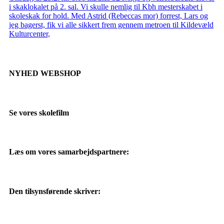
i skaklokalet på 2. sal. Vi skulle nemlig til Kbh mesterskabet i
skoleskak for hold. Med Astrid (Rebeccas mor) forrest, Lars og
jeg bagerst, fik vi alle sikkert frem gennem metroen til Kildevæld
Kulturcenter,
NYHED WEBSHOP
Se vores skolefilm
Læs om vores samarbejdspartnere:
Den tilsynsførende skriver: