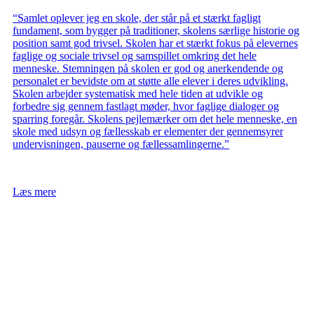
“Samlet oplever jeg en skole, der står på et stærkt fagligt
fundament, som bygger på traditioner, skolens særlige historie og
position samt god trivsel. Skolen har et stærkt fokus på elevernes
faglige og sociale trivsel og samspillet omkring det hele
menneske. Stemningen på skolen er god og anerkendende og
personalet er bevidste om at støtte alle elever i deres udvikling.
Skolen arbejder systematisk med hele tiden at udvikle og
forbedre sig gennem fastlagt møder, hvor faglige dialoger og
sparring foregår. Skolens pejlemærker om det hele menneske, en
skole med udsyn og fællesskab er elementer der gennemsyrer
undervisningen, pauserne og fællessamlingerne.”
Læs mere