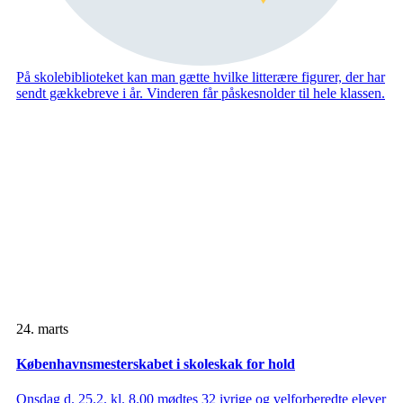
På skolebiblioteket kan man gætte hvilke litterære figurer, der har
sendt gækkebreve i år. Vinderen får påskesnolder til hele klassen.
24. marts
Københavnsmesterskabet i skoleskak for hold
Onsdag d. 25.2. kl. 8.00 mødtes 32 ivrige og velforberedte elever