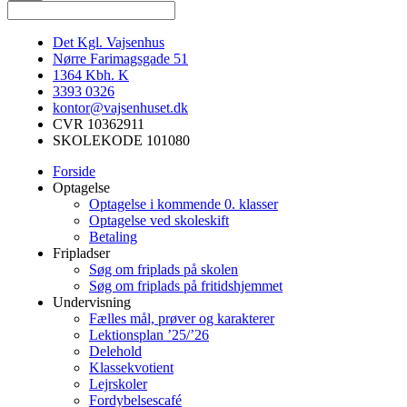
Det Kgl. Vajsenhus
Nørre Farimagsgade 51
1364
Kbh. K
3393 0326
kontor@vajsenhuset.dk
CVR 10362911
SKOLEKODE 101080
Forside
Optagelse
Optagelse i kommende 0. klasser
Optagelse ved skoleskift
Betaling
Fripladser
Søg om friplads på skolen
Søg om friplads på fritidshjemmet
Undervisning
Fælles mål, prøver og karakterer
Lektionsplan ’25/’26
Delehold
Klassekvotient
Lejrskoler
Fordybelsescafé