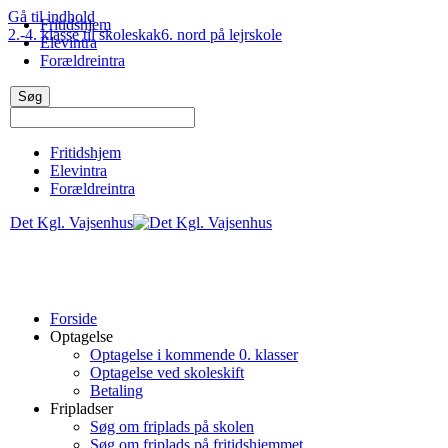
Gå til indhold
Fritidshjem
2.-4. klasse til skoleskak
6. nord på lejrskole
Elevintra
Forældreintra
Fritidshjem
Elevintra
Forældreintra
Det Kgl. Vajsenhus
Forside
Optagelse
Optagelse i kommende 0. klasser
Optagelse ved skoleskift
Betaling
Fripladser
Søg om friplads på skolen
Søg om friplads på fritidshjemmet