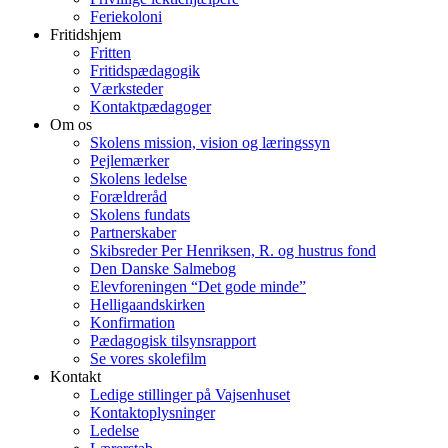
Feriekoloni
Fritidshjem
Fritten
Fritidspædagogik
Værksteder
Kontaktpædagoger
Om os
Skolens mission, vision og læringssyn
Pejlemærker
Skolens ledelse
Forældreråd
Skolens fundats
Partnerskaber
Skibsreder Per Henriksen, R. og hustrus fond
Den Danske Salmebog
Elevforeningen “Det gode minde”
Helligaandskirken
Konfirmation
Pædagogisk tilsynsrapport
Se vores skolefilm
Kontakt
Ledige stillinger på Vajsenhuset
Kontaktoplysninger
Ledelse