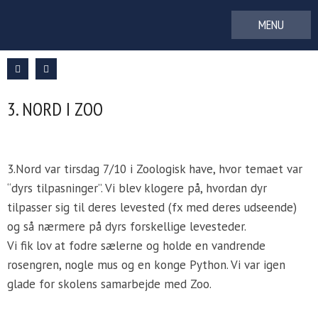
Gå
til
indhold
3. NORD I ZOO
3.Nord var tirsdag 7/10 i Zoologisk have, hvor temaet var
“dyrs tilpasninger”. Vi blev klogere på, hvordan dyr
tilpasser sig til deres levested (fx med deres udseende)
og så nærmere på dyrs forskellige levesteder.
Vi fik lov at fodre sælerne og holde en vandrende
rosengren, nogle mus og en konge Python. Vi var igen
glade for skolens samarbejde med Zoo.