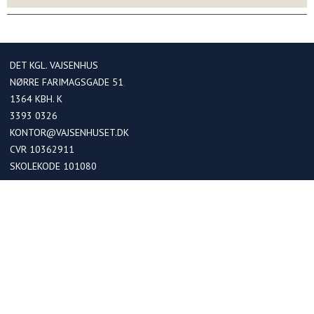
DET KGL. VAJSENHUS
NØRRE FARIMAGSGADE 51
1364
KBH. K
3393 0326
KONTOR@VAJSENHUSET.DK
CVR 10362911
SKOLEKODE 101080
OPTAGELSE
Optagelse i kommende 0. klasser
Optagelse ved skoleskift
Betaling