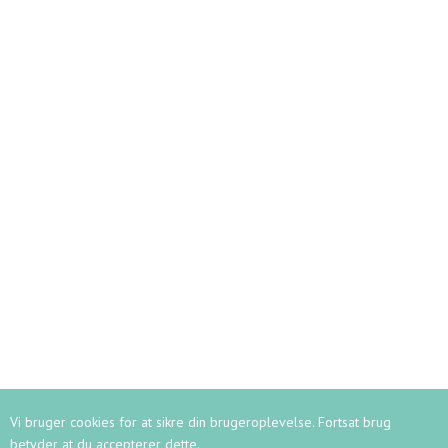
KONTAKT
Ledige stillinger på Vajsenhuset
Kontaktoplysninger
Ledelse
Lærerstab
Kontor
Vagtmestre
Her bor vi
Persondata
Webshop
RUNDVISNING
Vi bruger cookies for at sikre din brugeroplevelse. Fortsat brug
betyder at du accepterer dette.