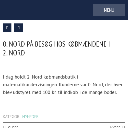
Gå
til
indhold
0. NORD PÅ BESØG HOS KØBMÆNDENE I
2. NORD
I dag holdt 2. Nord købmandsbutik i
matematikundervisningen. Kunderne var 0. Nord, der hver
blev udstyret med 100 kr. til indkøb i de mange boder.
KATEGORI:
NYHEDER
ÆLDRE
NYERE