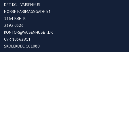
DET KGL. VAJSENHUS
NØRRE FARIMAGSGADE 51
1364
KBH. K
3393 0326
KONTOR@VAJSENHUSET.DK
CVR 10362911
SKOLEKODE 101080
OPTAGELSE
Optagelse i kommende 0. klasser
Optagelse ved skoleskift
Betaling
FRIPLADSER
Søg om friplads på skolen