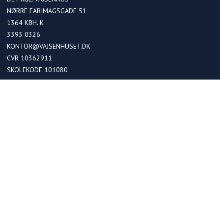
NØRRE FARIMAGSGADE 51
1364
KBH. K
3393 0326
KONTOR@VAJSENHUSET.DK
CVR 10362911
SKOLEKODE 101080
OPTAGELSE
Optagelse i kommende 0. klasser
Optagelse ved skoleskift
Betaling
FRIPLADSER
Søg om friplads på skolen