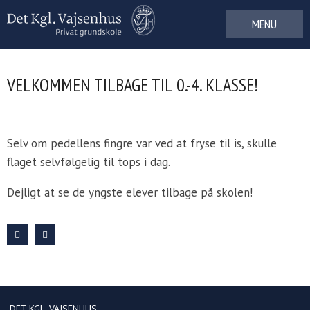
Gå
til
indhold
VELKOMMEN TILBAGE TIL 0.-4. KLASSE!
Selv om pedellens fingre var ved at fryse til is, skulle
flaget selvfølgelig til tops i dag.
Dejligt at se de yngste elever tilbage på skolen!
DET KGL. VAJSENHUS