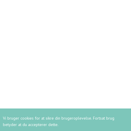
KONTAKT
Ledige stillinger på Vajsenhuset
Kontaktoplysninger
Ledelse
Lærerstab
Kontor
Vagtmestre
Her bor vi
Persondata
Webshop
RUNDVISNING
Vi bruger cookies for at sikre din brugeroplevelse. Fortsat brug
betyder at du accepterer dette.