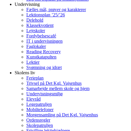
Undervisning
Fælles mål, prøver og karakterer
Lektionsplan ’25/’26
Delehold
Klassekvotient
Lejrskoler
Fordybelsescafé
IT i undervisningen
Faglokaler
Reading Recovery
Kunstkatapulten
Lektier
Svømning og idræt
Skolens liv
Ferieplan
Trivsel på Det Kgl. Vajsenhus
Samarbejde mellem skole og hjem
Undervisningsmiljø
Elevråd
Legepatruljen
Mobiltelefoner
Morgensamling på Det Kgl. Vajsenhus
Ordensregler
Skolepatruljen
Frivillige lektiehjælpere