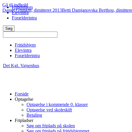
Gå til indhold
Fritidshjem
Daniel Grunkin, dimitteret 2013
Betti Damjanovska Berthou, dimitter
Elevintra
Forældreintra
Fritidshjem
Elevintra
Forældreintra
Det Kgl. Vajsenhus
Forside
Optagelse
Optagelse i kommende 0. klasser
Optagelse ved skoleskift
Betaling
Fripladser
Søg om friplads på skolen
Søg om friplads på fritidshjemmet