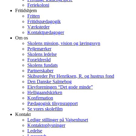
Feriekoloni
Fritidshjem
Fritten
Fritidspædagogik
Værksteder
Kontaktpædagoger
Om os
Skolens mission, vision og læringssyn
Pejlemærker
Skolens ledelse
Forældreråd
Skolens fundats
Partnerskaber
Skibsreder Per Henriksen, R. og hustrus fond
Den Danske Salmebog
Elevforeningen “Det gode minde”
Helligaandskirken
Konfirmation
Pædagogisk tilsynsrapport
Se vores skolefilm
Kontakt
Ledige stillinger på Vajsenhuset
Kontaktoplysninger
Ledelse