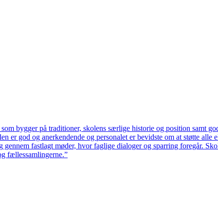
 som bygger på traditioner, skolens særlige historie og position samt god
n er god og anerkendende og personalet er bevidste om at støtte alle el
sig gennem fastlagt møder, hvor faglige dialoger og sparring foregår. 
og fællessamlingerne.”