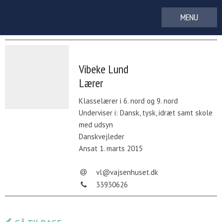
Gå
til
indhold
Vibeke Lund
Lærer
Klasselærer i 6. nord og 9. nord
Underviser i: Dansk, tysk, idræt samt skole
med udsyn
Danskvejleder
Ansat 1. marts 2015
vl@vajsenhuset.dk
33930626