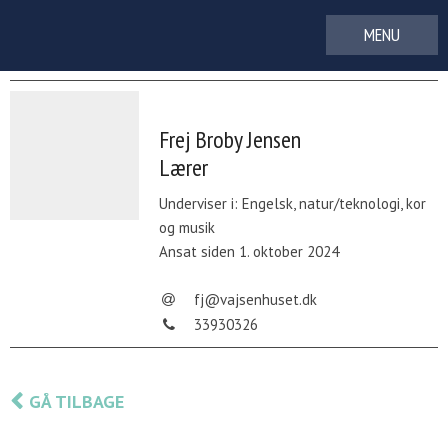
Gå
til
indhold
Frej Broby Jensen
Lærer
Underviser i: Engelsk, natur/teknologi, kor
og musik
Ansat siden 1. oktober 2024
fj@vajsenhuset.dk
33930326
GÅ TILBAGE