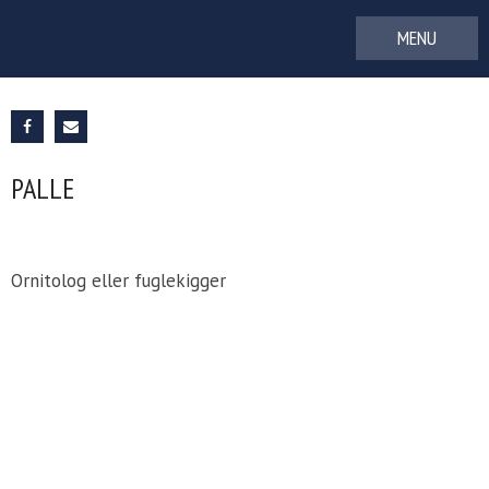
Gå
til
indhold
PALLE
Ornitolog eller fuglekigger